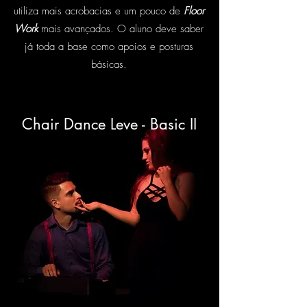
utiliza mais acrobacias e um pouco de
Floor
Work
mais avançados. O aluno deve saber
já toda a base como apoios e posturas
básicas.
Chair Dance Leve - Basic II