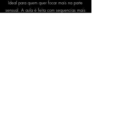
Ideal para quem quer focar mais na parte
sensual. A aula é feita com sequencias mais
lentas com abertura para improvisos.
Também é trabalhado o
Striptease e Lap
Dance.
Acro Chair - Basic II
Aula para treinamento físico e preparo para