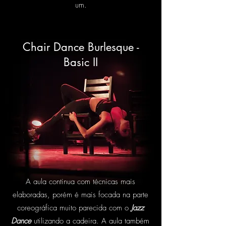
um.
Chair Dance Burlesque -
Basic II
A aula continua com técnicas mais
elaboradas, porém é mais focada na parte
coreográfica muito parecida com o
Jazz
Dance
utilizando a cadeira. A aula também