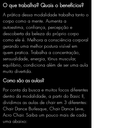
O que trabalha? Quais o benefícios?
A prática dessa modalidade trabalha tanto o
corpo como a mente. Aumenta a
autoestima, confiança, percepção e
descoberta da beleza do próprio corpo
como ele é. Melhora a consciência corporal
gerando uma melhor postura visível em
quem pratica. Trabalha a concentração,
sensualidade, energia, tônus muscular,
equilibrio, condiciona além de ser uma aula
muito divertida.
Como são as aulas?
Por conta da busca e muitos focos diferentes
dentro da modalidade, a partir do Basic II,
dividimos as aulas de chair em 3 diferentes:
Chair Dance Burlesque, Chair Dance Leve,
Acro Chair. Saiba um pouco mais de cada
uma abaixo: