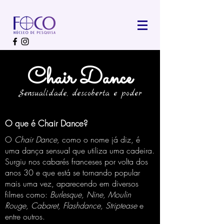
Chair Dance
Sensualidade, descoberta e poder
O que é Chair Dance?
O
Chair Dance,
como o nome já diz, é
uma dança sensual que utiliza uma cadeira.
Surgiu nos cabarés franceses por volta dos
anos 30 e que está se tornando popular
mais uma vez, aparecendo em diversos
filmes como:
Burlesque, Nine, Moulin
Rouge, Cabaret, Flashdance, Striptease
e
entre outros.