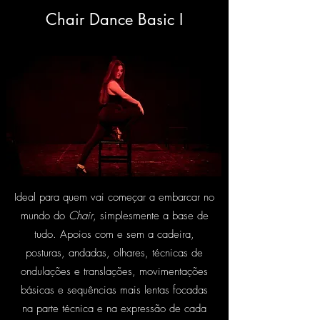
Chair Dance Basic I
Ideal para quem vai começar a embarcar no
mundo do
Chair
, simplesmente a base de
tudo. Apoios com e sem a cadeira,
posturas, andadas, olhares, técnicas de
ondulações e translações, movimentações
básicas e sequências mais lentas focadas
na parte técnica e na expressão de cada